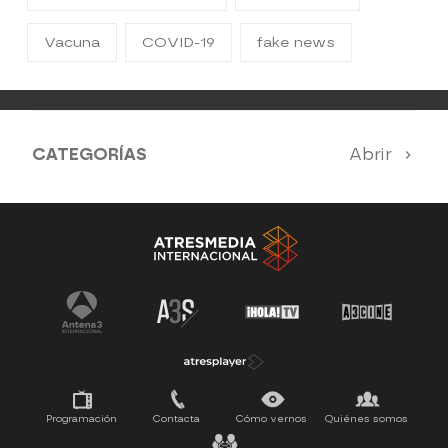
Vacuna
COVID-19
fake news
CATEGORÍAS
Abrir
Antena 3 Noticias
El Hormiguero
Tu cara me suena
Pasapalabra
Programación
Contacta
Cómo vernos
Quiénes somos