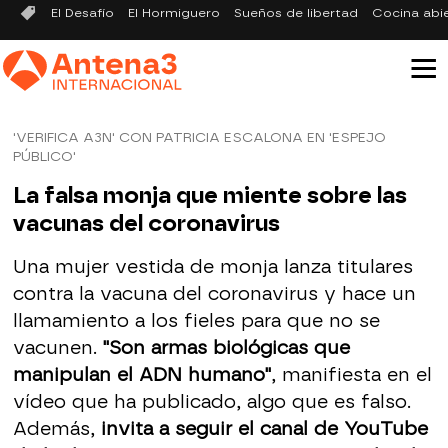
El Desafío
El Hormiguero
Sueños de libertad
Cocina abi
'VERIFICA A3N' CON PATRICIA ESCALONA EN 'ESPEJO
PÚBLICO'
La falsa monja que miente sobre las
vacunas del coronavirus
Una mujer vestida de monja lanza titulares
contra la vacuna del coronavirus y hace un
llamamiento a los fieles para que no se
vacunen.
"Son armas biológicas que
manipulan el ADN humano"
, manifiesta en el
vídeo que ha publicado, algo que es falso.
Además,
invita a seguir el canal de YouTube