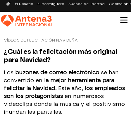
El Desafío
El Hormiguero
Sueños de libertad
Cocina abi
VÍDEOS DE FELICITACIÓN NAVIDEÑA
¿Cuál es la felicitación más original
para Navidad?
Los
buzones de correo electrónico
se han
convertido en
la mejor herramienta para
felicitar la Navidad.
Este año,
los empleados
son los protagonistas
en numerosos
videoclips donde la música y el positivismo
inundan las pantallas.