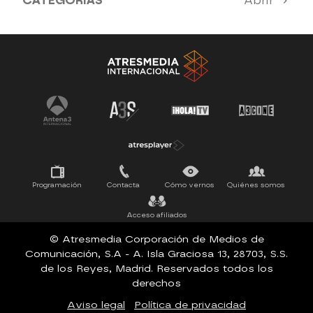
CATEGORÍAS
Abrir
Antena 3 Noticias
El Hormiguero
Tu cara me suena
Pasapalabra
Programación
Contacta
Cómo vernos
Quiénes somos
Acceso afiliados
© Atresmedia Corporación de Medios de
Comunicación, S.A - A. Isla Graciosa 13, 28703, S.S.
de los Reyes, Madrid. Reservados todos los
derechos
Aviso legal
Política de privacidad