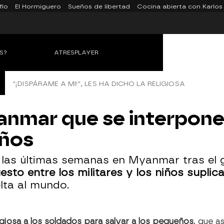
fío
El Hormiguero
Sueños de libertad
Cocina abierta con Karlos
S?
ATRESPLAYER
"¡DISPÁRAME A MI!", LES HA DICHO LA RELIGIOSA
nmar que se interpone 
iños
 las últimas semanas en Myanmar tras el 
sto entre los militares y los niños suplic
lta al mundo.
ligiosa a los soldados para salvar a los pequeños
, que a