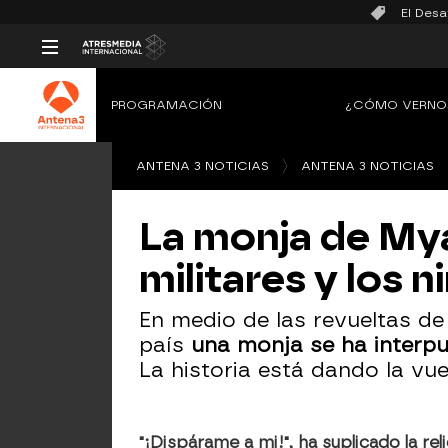
El Desa
PROGRAMACIÓN
¿CÓMO VERNO
ANTENA 3 NOTICIAS
ANTENA 3 NOTICIAS
La monja de Mya
militares y los n
En medio de las revueltas de
país
una monja se ha interpue
La historia está dando la vue
"¡Dispárame a mi!", ha suplicado la re