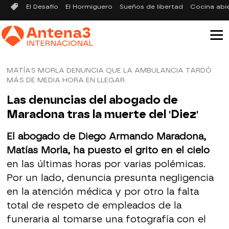
El Desafío
El Hormiguero
Sueños de libertad
Cocina abi
MATÍAS MORLA DENUNCIA QUE LA AMBULANCIA TARDÓ
MÁS DE MEDIA HORA EN LLEGAR
Las denuncias del abogado de
Maradona tras la muerte del 'Diez'
El abogado de Diego Armando Maradona,
Matías Morla, ha puesto el grito en el cielo
en las últimas horas por varias polémicas.
Por un lado, denuncia presunta negligencia
en la atención médica y por otro la falta
total de respeto de empleados de la
funeraria al tomarse una fotografía con el