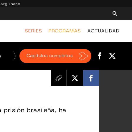
 Arguiñano
SERIES
PROGRAMAS
ACTUALIDAD
s
El Chiringuito de jugones
Capítulos completos
 prisión brasileña, ha