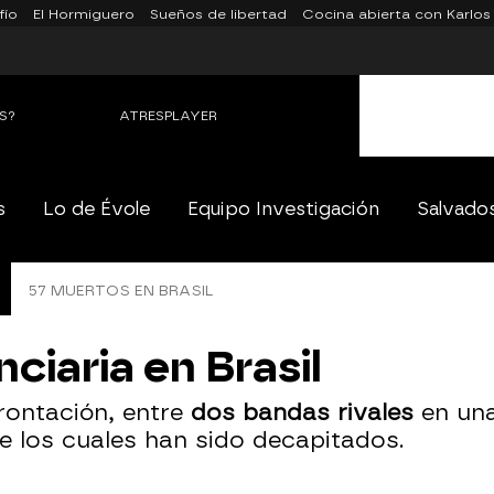
fío
El Hormiguero
Sueños de libertad
Cocina abierta con Karlos
S?
ATRESPLAYER
s
Lo de Évole
Equipo Investigación
Salvado
57 MUERTOS EN BRASIL
ciaria en Brasil
rontación, entre
dos bandas rivales
en una
de los cuales han sido decapitados.