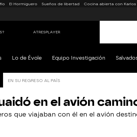
fío
El Hormiguero
Sueños de libertad
Cocina abierta con Karlos
S?
ATRESPLAYER
s
Lo de Évole
Equipo Investigación
Salvado
EN SU REGRESO AL PAÍS
uaidó en el avión camin
eros que viajaban con él en el avión desti