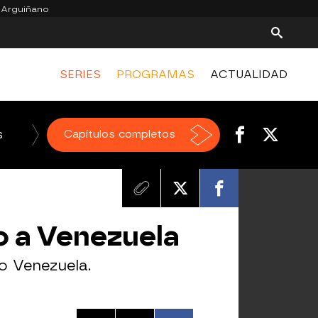
 Arguiñano
SERIES
PROGRAMAS
ACTUALIDAD
s
El Chiringuito de jugones
Capítulos completos
o a Venezuela
no Venezuela.