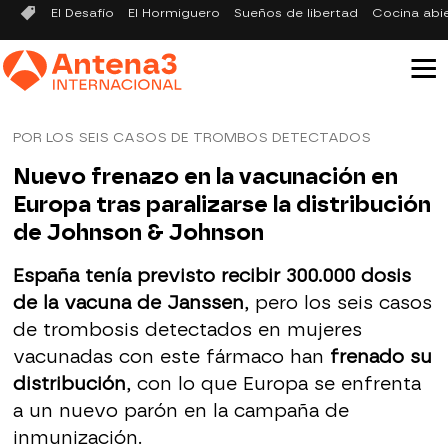
El Desafío
El Hormiguero
Sueños de libertad
Cocina abi
POR LOS SEIS CASOS DE TROMBOS DETECTADOS
Nuevo frenazo en la vacunación en
Europa tras paralizarse la distribución
de Johnson & Johnson
España tenía previsto recibir 300.000 dosis
de la vacuna de Janssen
, pero los seis casos
de trombosis detectados en mujeres
vacunadas con este fármaco han
frenado su
distribución
, con lo que Europa se enfrenta
a un nuevo parón en la campaña de
inmunización.