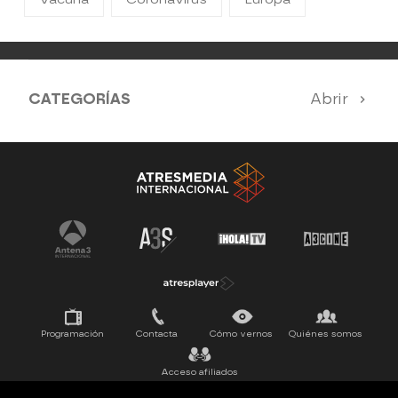
CATEGORÍAS
Abrir
Antena 3 Noticias
El Hormiguero
Tu cara me suena
Pasapalabra
Programación
Contacta
Cómo vernos
Quiénes somos
Acceso afiliados