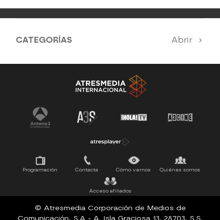
CATEGORÍAS
Abrir
Antena 3 Noticias
El Hormiguero
Tu cara me suena
Pasapalabra
Programación
Contacta
Cómo vernos
Quiénes somos
Acceso afiliados
© Atresmedia Corporación de Medios de
Comunicación, S.A - A. Isla Graciosa 13, 28703, S.S.