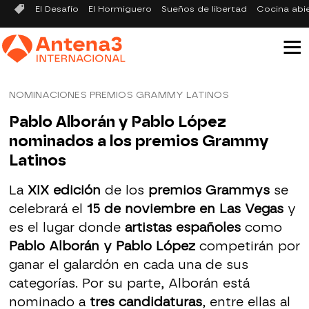
El Desafío
El Hormiguero
Sueños de libertad
Cocina abi
NOMINACIONES PREMIOS GRAMMY LATINOS
Pablo Alborán y Pablo López
nominados a los premios Grammy
Latinos
La
XIX edición
de los
premios Grammys
se
celebrará el
15 de noviembre en Las Vegas
y
es el lugar donde
artistas españoles
como
Pablo Alborán y Pablo López
competirán por
ganar el galardón en cada una de sus
categorías. Por su parte, Alborán está
nominado a
tres candidaturas
, entre ellas al