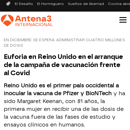
El Desafío
El Hormiguero
Sueños de libertad
Cocina abi
EN DICIEMBRE SE ESPERA ADMINISTRAR CUATRO MILLONES
DE DOSIS
Euforia en Reino Unido en el arranque
de la campaña de vacunación frente
al Covid
Reino Unido es el primer país occidental a
inocular la vacuna de Pfizer y BioNTech
y ha
sido Margaret Keenan, con 81 años, la
primera mujer en recibir una de las dosis de
la vacuna fuera de las fases de estudio y
ensayos clínicos en humanos.