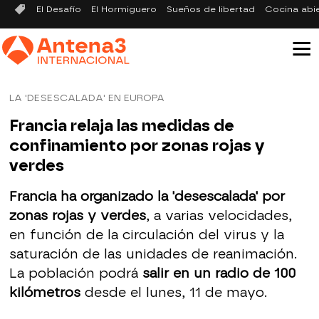
El Desafío
El Hormiguero
Sueños de libertad
Cocina abi
LA 'DESESCALADA' EN EUROPA
Francia relaja las medidas de
confinamiento por zonas rojas y
verdes
Francia ha organizado la 'desescalada' por
zonas rojas y verdes
, a varias velocidades,
en función de la circulación del virus y la
saturación de las unidades de reanimación.
La población podrá
salir en un radio de 100
kilómetros
desde el lunes, 11 de mayo.