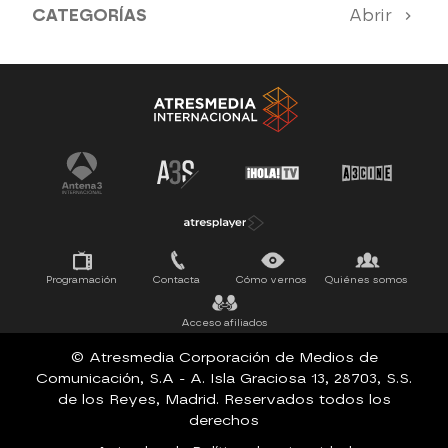
CATEGORÍAS
Abrir
Antena 3 Noticias
El Hormiguero
Tu cara me suena
Pasapalabra
Programación
Contacta
Cómo vernos
Quiénes somos
Acceso afiliados
© Atresmedia Corporación de Medios de
Comunicación, S.A - A. Isla Graciosa 13, 28703, S.S.
de los Reyes, Madrid. Reservados todos los
derechos