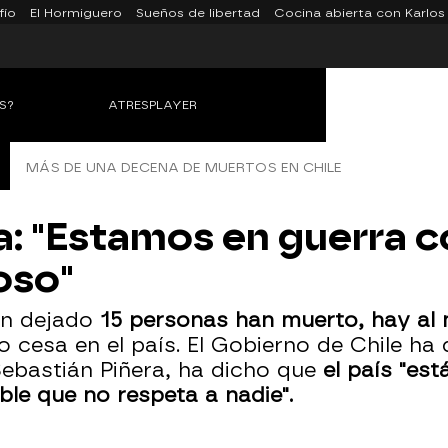
fío
El Hormiguero
Sueños de libertad
Cocina abierta con Karlos
S?
ATRESPLAYER
MÁS DE UNA DECENA DE MUERTOS EN CHILE
a: "Estamos en guerra c
oso"
han dejado
15 personas han muerto, hay al
no cesa en el país. El Gobierno de Chile ha
Sebastián Piñera, ha dicho que
el país "es
le que no respeta a nadie".