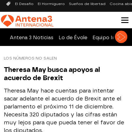
El Desafío
El Hormiguero
Sueños de libertad
Cocina abi
Antena 3 Noticias
Lo de Évole
Equipo Investig
LOS NÚMEROS NO SALEN
Theresa May busca apoyos al
acuerdo de Brexit
Theresa May hace cuentas para intentar
sacar adelante el acuerdo de Brexit ante el
parlamento el próximo 11 de diciembre.
Necesita 320 diputados y las cifras están
muy lejos para que pueda tener el favor de
los diputados.