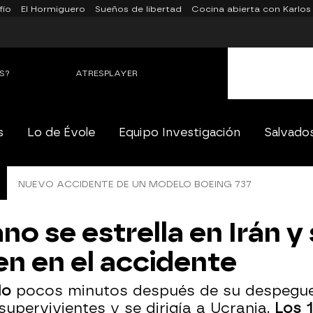
fío
El Hormiguero
Sueños de libertad
Cocina abierta con Karlos
S?
ATRESPLAYER
s
Lo de Évole
Equipo Investigación
Salvado
NUEVO ACCIDENTE DE UN MODELO BOEING 737
no se estrella en Irán y
n en el accidente
ado
pocos minutos después de su despegue
supervivientes y se dirigía a Ucrania.
Los 