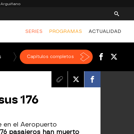
 Arguiñano
SERIES
PROGRAMAS
ACTUALIDAD
s
El Chiringuito de jugones
Capítulos completos
 sus 176
 en el Aeropuerto
176 pasajeros han muerto