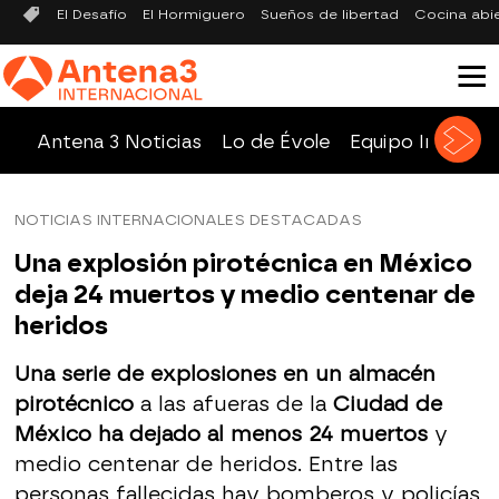
El Desafío
El Hormiguero
Sueños de libertad
Cocina abi
Antena 3 Noticias
Lo de Évole
Equipo Investig
NOTICIAS INTERNACIONALES DESTACADAS
Una explosión pirotécnica en México
deja 24 muertos y medio centenar de
heridos
Una serie de explosiones en un almacén
pirotécnico
a las afueras de la
Ciudad de
México ha dejado al menos 24 muertos
y
medio centenar de heridos. Entre las
personas fallecidas hay bomberos y policías