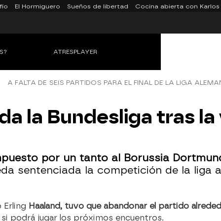
fío
El Hormiguero
Sueños de libertad
Cocina abierta con Karlos
S?
ATRESPLAYER
A FALTA DE SEIS PARTIDOS PARA EL FINAL DE LA LIGA ALEM
a la Bundesliga tras la 
mpuesto por un tanto al Borussia Dortmu
eda sentenciada la competición de la liga
 Erling
Haaland, tuvo que abandonar el partido alreded
si podrá jugar los próximos encuentros.