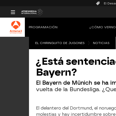
El Desa
PROGRAMACIÓN
¿CÓMO VERNO
EL CHIRINGUITO DE JUGONES
NOTICIAS
¿Está sentenciad
Bayern?
El Bayern de Münich se ha i
vuelta de la Bundesliga. ¿Qu
El delantero del Dortmund, el noruego
molestias y hay incertidumbre sobre 