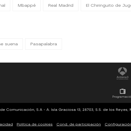
nal
Mbappé
Real Madrid
El Chiringuito de Ju
me suena
Pasapalabra
Programaci
Comunicación, S.A - A. Isla Graciosa 13, 28703, S.S. de los Reyes
vacidad
Política de cookies
Cond. de participación
Configuració