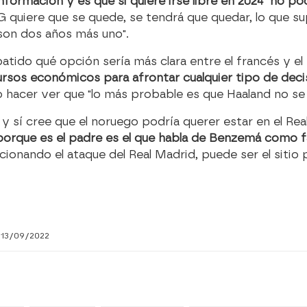
nformación y es que si quiere irse libre en 2024 "no p
G quiere que se quede, se tendrá que quedar, lo que su
son dos años más uno".
batido qué opción sería más clara entre el francés y e
ursos económicos para afrontar cualquier tipo de deci
 hacer ver que "lo más probable es que Haaland no se q
 sí cree que el noruego podría querer estar en el Rea
a, porque es el padre es el que habla de Benzemá como
onando el ataque del Real Madrid, puede ser el sitio 
 13/09/2022