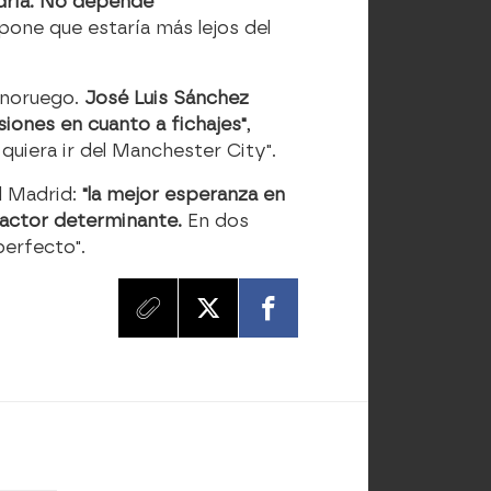
odría. No depende
pone que estaría más lejos del
l noruego.
José Luis Sánchez
siones en cuanto a fichajes"
,
uiera ir del Manchester City".
l Madrid:
"la mejor esperanza en
 factor determinante.
En dos
perfecto".