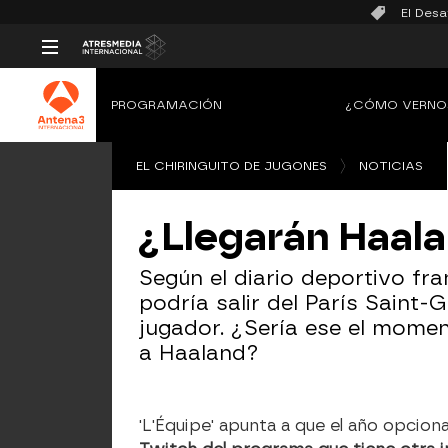
El Desa
PROGRAMACIÓN
¿CÓMO VERNO
EL CHIRINGUITO DE JUGONES
NOTICIAS
¿Llegarán Haala
Según el diario deportivo fra
podría salir del París Saint
jugador. ¿Sería ese el momen
a Haaland?
'L'Équipe' apunta a que el año opci