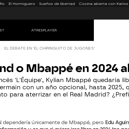
fío
El Hormiguero
Sueños de libertad
Cocina abierta con Karlos
S?
ATRESPLAYER
EL DEBATE EN 'EL CHIRINGUITO DE JUGONES'
nd o Mbappé en 2024 al
ncés 'L'Équipe', Kylian Mbappé quedaría li
-Germain con un año opcional, hasta 2025, 
to para aterrizar en el Real Madrid? ¿Pre
onal dependería únicamente de Mbappé, pero
Edu Aguirr