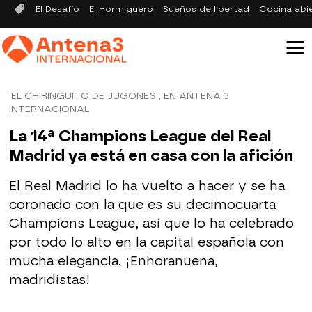
El Desafío
El Hormiguero
Sueños de libertad
Cocina abi
'EL CHIRINGUITO DE JUGONES', EN ANTENA 3
INTERNACIONAL
La 14ª Champions League del Real
Madrid ya está en casa con la afición
El Real Madrid lo ha vuelto a hacer y se ha
coronado con la que es su decimocuarta
Champions League, así que lo ha celebrado
por todo lo alto en la capital española con
mucha elegancia. ¡Enhoranuena,
madridistas!