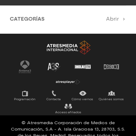
CATEGORÍAS
Abrir
Antena 3 Noticias
El Hormiguero
Tu cara me suena
Pasapalabra
Programación
Contacta
Cómo vernos
Quiénes somos
Acceso afiliados
© Atresmedia Corporación de Medios de
Comunicación, S.A - A. Isla Graciosa 13, 28703, S.S.
de los Reyes, Madrid. Reservados todos los