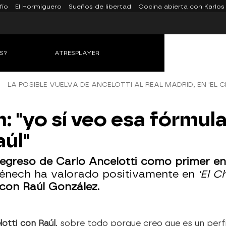
fío
El Hormiguero
Sueños de libertad
Cocina abierta con Karlos
S?
ATRESPLAYER
LA POSIBLE VUELVA DE ANCELOTTI AL REAL MADRID, EN 'EL 
"yo sí veo esa fórmula
aúl"
 regreso de Carlo Ancelotti como primer en
nech ha valorado positivamente en
'El C
con Raúl González.
lotti con Raúl
, sobre todo porque creo que es un perf