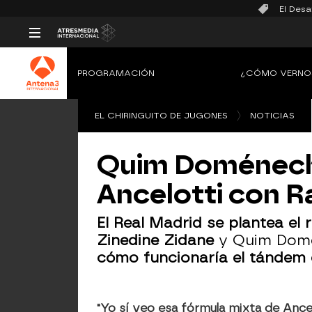
El Desa
PROGRAMACIÓN
¿CÓMO VERNO
EL CHIRINGUITO DE JUGONES
NOTICIAS
Quim Doménech: 
Ancelotti con R
El Real Madrid se plantea el
Zinedine Zidane
y Quim Domé
cómo funcionaría el tándem 
"Yo sí veo esa fórmula mixta de Ance