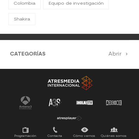
Colombia
Equipo de investigación
Shakira
CATEGORÍAS
Abrir
Antena 3 Noticias
El Hormiguero
Tu cara me suena
Pasapalabra
Programación
Contacta
Cómo vernos
Quiénes somos