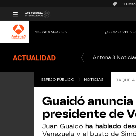
El Desa
PROGRAMACIÓN
¿CÓMO VERNO
ACTUALIDAD
Antena 3 Noticia
ESPEJO PÚBLICO
NOTICIAS
JAQUE A
Guaidó anuncia
presidente de 
Juan Guaidó
ha hablado desd
Venezuela y el busto de Sim