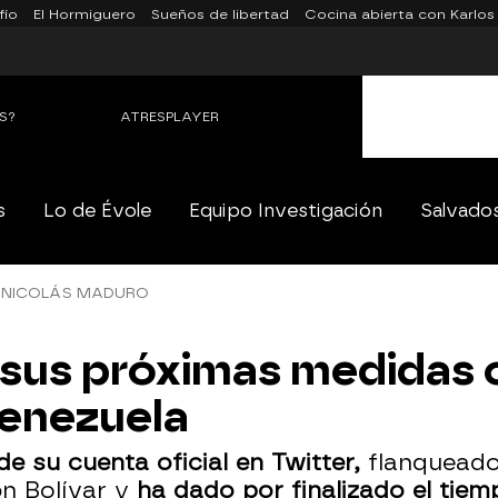
fío
El Hormiguero
Sueños de libertad
Cocina abierta con Karlos
S?
ATRESPLAYER
s
Lo de Évole
Equipo Investigación
Salvado
 NICOLÁS MADURO
 sus próximas medidas
Venezuela
e su cuenta oficial en Twitter,
flanqueado
ón Bolívar y
ha dado por finalizado el tie