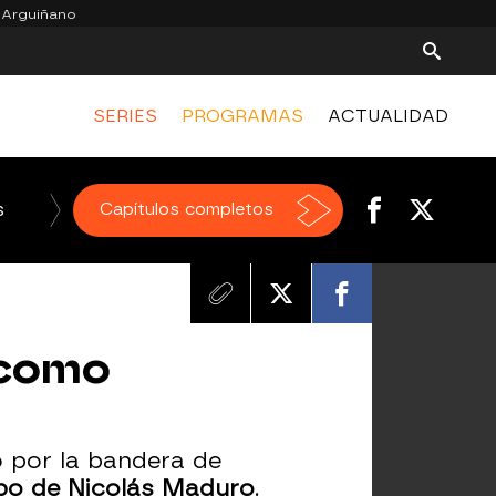
 Arguiñano
SERIES
PROGRAMAS
ACTUALIDAD
s
El Chiringuito de jugones
Capítulos completos
 como
 por la bandera de
mpo de Nicolás Maduro
.