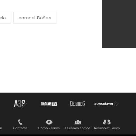
ela
coronel Baños
ón
Contacta
Cómo vernos
Quiénes somos
Acceso afiliados