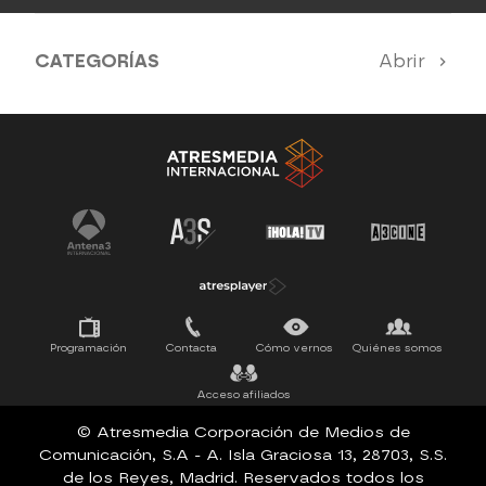
CATEGORÍAS
Abrir
Antena 3 Noticias
El Hormiguero
Tu cara me suena
Pasapalabra
Programación
Contacta
Cómo vernos
Quiénes somos
Acceso afiliados
© Atresmedia Corporación de Medios de
Comunicación, S.A - A. Isla Graciosa 13, 28703, S.S.
de los Reyes, Madrid. Reservados todos los