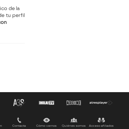
ico de la
e tu perfil
con
ón
Contacta
Cómo vernos
Quiénes somos
Acceso afiliados