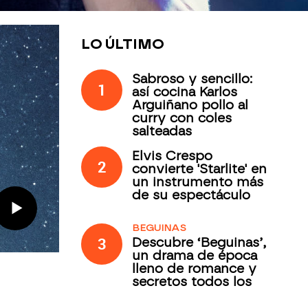
LO ÚLTIMO
Sabroso y sencillo:
1
así cocina Karlos
Arguiñano pollo al
curry con coles
salteadas
Elvis Crespo
2
convierte 'Starlite' en
un instrumento más
de su espectáculo
BEGUINAS
3
Descubre ‘Beguinas’,
un drama de época
lleno de romance y
secretos todos los
jueves en Antena 3
Internacional