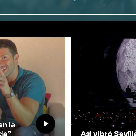
Twitter
Facebook
EL 23 Y 24 DE JUNIO,
en la
Así vibró Sevil
da”