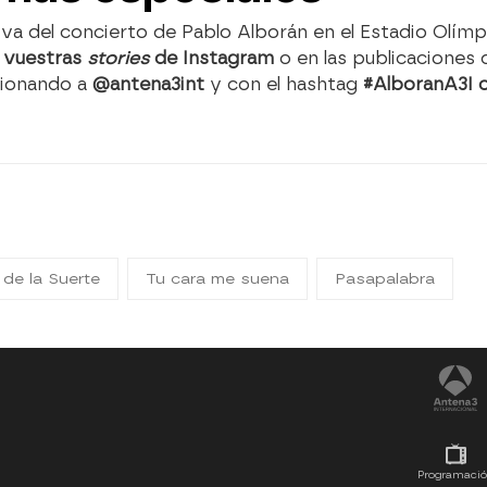
iva del concierto de Pablo Alborán en el Estadio Olímp
n
vuestras
stories
de Instagram
o en las publicaciones d
ionando a
@antena3int
y con el hashtag
#AlboranA3I 
 de la Suerte
Tu cara me suena
Pasapalabra
Programaci