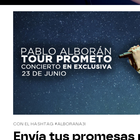
CON EL HASHTAG #ALBORANA3I
Envía tus promesas 