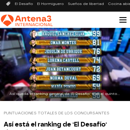
El Desafío
El Hormiguero
Sueños de libertad
Cocina abi
Así queda el ranking general de ‘El Desafío’ tras el quinto programa | antena3.com
PUNTUACIONES TOTALES DE LOS CONCURSANTES
Así está el ranking de 'El Desafío'