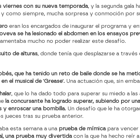
los viernes con su nueva temporada
, y la segunda gala 
, y como siempre, mucha sorpresa y conmoción por su
ero
eran los encargados de inaugurar el programa y en
veva se ha lesionado el abdomen en los ensayos previ
, lamentaba mucho no poder realizar este desafío.
uito de alturas
, donde tenía que desplazarse a través 
obés, que ha tenido un reto de baile donde se ha metid
en el musical de 'Grease'.
Una actuación que, sin embar
halar
, que lo ha dado todo para superar su miedo a las
que
la concursante ha logrado superar, subiendo por un
s y enroscar una bombilla.
Un desafío que le ha otorgad
s jueces tras su prueba anterior.
aba esta semana a una
prueba de mímica
para vencer 
l, una prueba muy divertida
con la que ha hecho reír 