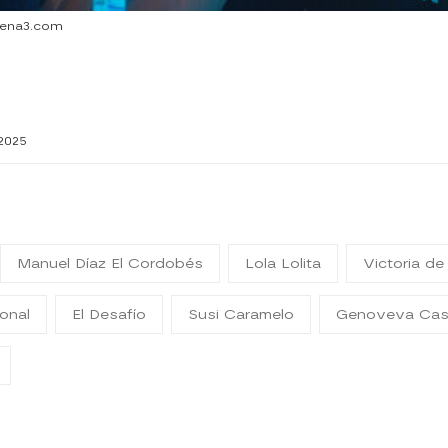
ntena3.com
2025
Manuel Díaz El Cordobés
Lola Lolita
Victoria de
conal
El Desafío
Susi Caramelo
Genoveva Ca