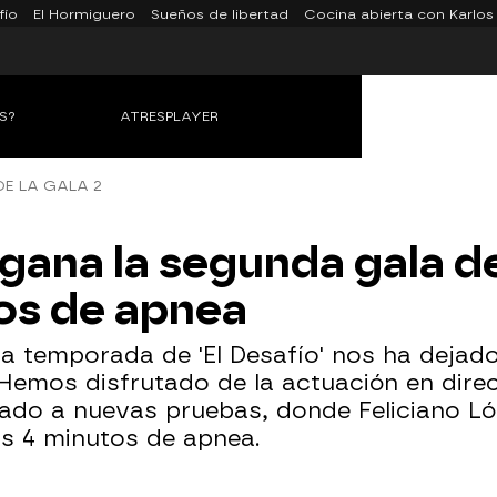
fío
El Hormiguero
Sueños de libertad
Cocina abierta con Karlos
S?
ATRESPLAYER
E LA GALA 2
gana la segunda gala de
os de apnea
a temporada de 'El Desafío' nos ha deja
 Hemos disfrutado de la actuación en dire
ado a nuevas pruebas, donde Feliciano L
os 4 minutos de apnea.