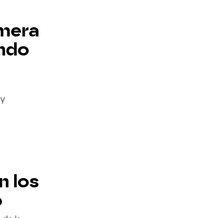
imera
ando
 y
n los
o