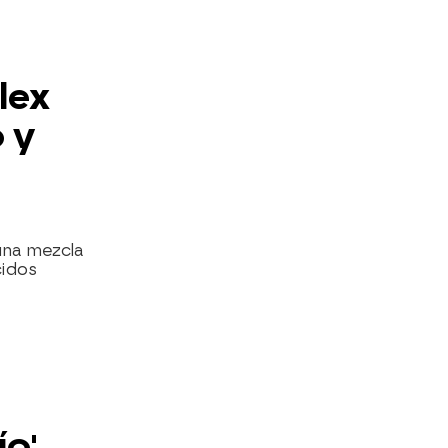
lex
 y
una mezcla
cidos
ío'