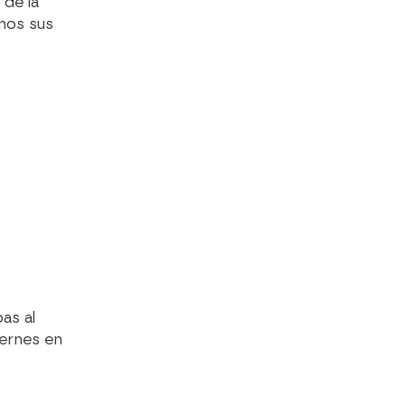
 de la
rnos sus
as al
iernes en