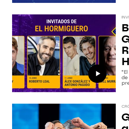
INV
B
G
R
H
“El
de 
pre
CRÓ
G
q