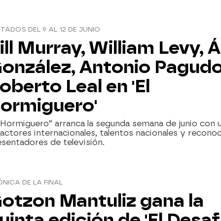
ITADOS DEL 9 AL 12 DE JUNIO
ill Murray, William Levy, Á
onzález, Antonio Pagudo
oberto Leal en 'El
ormiguero'
 Hormiguero” arranca la segunda semana de junio con 
actores internacionales, talentos nacionales y recono
sentadores de televisión.
NICA DE LA FINAL
otzon Mantuliz gana la
uinta edición de 'El Desaf