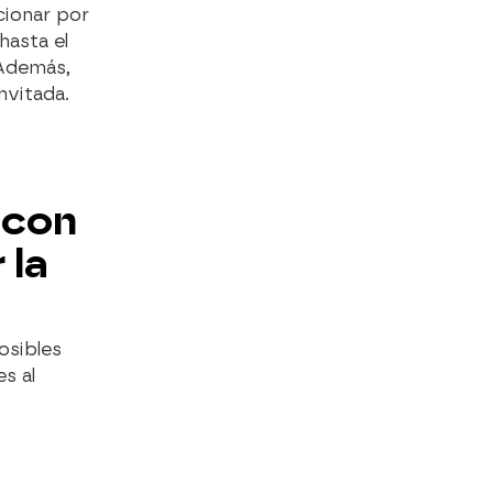
cionar por
hasta el
 Además,
nvitada.
 con
 la
osibles
s al