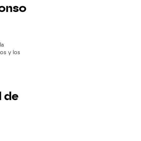
lonso
la
os y los
d de