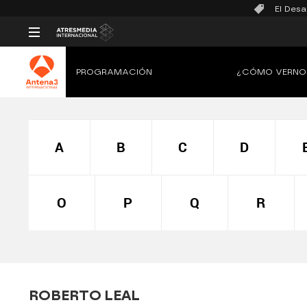
El Desa
PROGRAMACIÓN
¿CÓMO VERNO
A
B
C
D
O
P
Q
R
ROBERTO LEAL