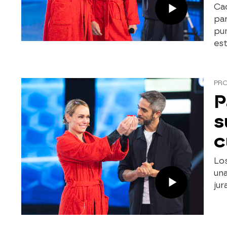
Ca
par
pu
est
PR
P
s
c
Lo
una
jur