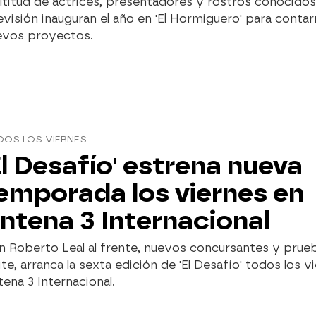
titud de actrices, presentadores y rostros conocidos
evisión inauguran el año en 'El Hormiguero' para conta
evos proyectos.
DOS LOS VIERNES
El Desafío' estrena nueva
emporada los viernes en
ntena 3 Internacional
 Roberto Leal al frente, nuevos concursantes y prueb
ite, arranca la sexta edición de 'El Desafío' todos los v
ena 3 Internacional.