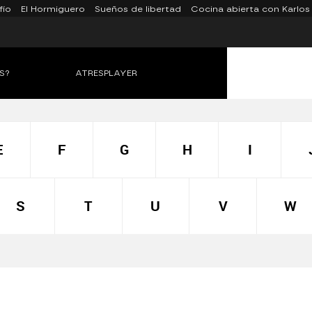
fío
El Hormiguero
Sueños de libertad
Cocina abierta con Karlos
S?
ATRESPLAYER
E
F
G
H
I
S
T
U
V
W