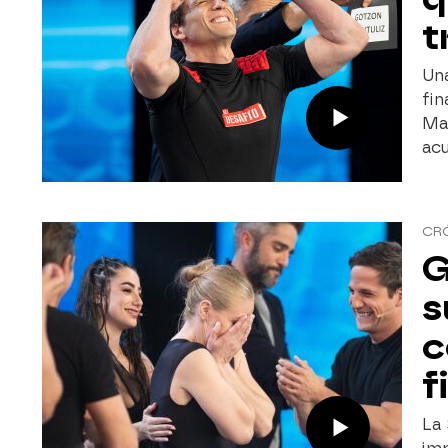
t
Un
fin
Man
acu
CRÓ
G
s
c
f
La 