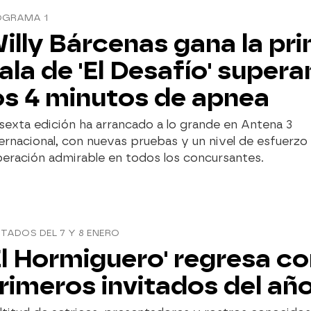
OGRAMA 1
illy Bárcenas gana la pr
ala de 'El Desafío' super
os 4 minutos de apnea
sexta edición ha arrancado a lo grande en Antena 3
ernacional, con nuevas pruebas y un nivel de esfuerzo
eración admirable en todos los concursantes.
ITADOS DEL 7 Y 8 ENERO
El Hormiguero' regresa co
rimeros invitados del añ