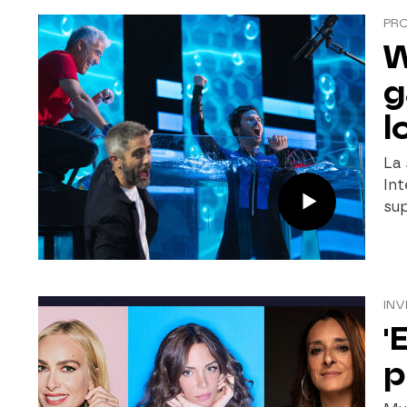
PR
W
g
l
La 
Int
sup
INV
'
p