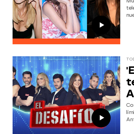
Mul
tel
nu
TO
'
t
A
Con
lím
Ant