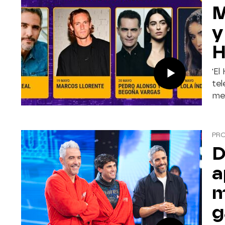
M
y
H
'El
tel
mej
PR
D
a
m
g