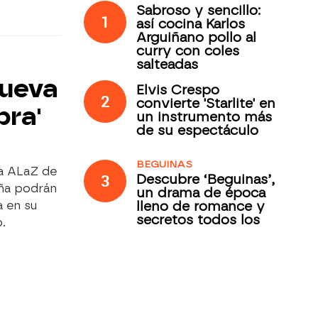
Sabroso y sencillo:
1
así cocina Karlos
Arguiñano pollo al
curry con coles
salteadas
nueva
Elvis Crespo
2
convierte 'Starlite' en
bra'
un instrumento más
de su espectáculo
BEGUINAS
ba ALaZ de
3
Descubre ‘Beguinas’,
aña podrán
un drama de época
lleno de romance y
a en su
secretos todos los
.
jueves en Antena 3
Internacional