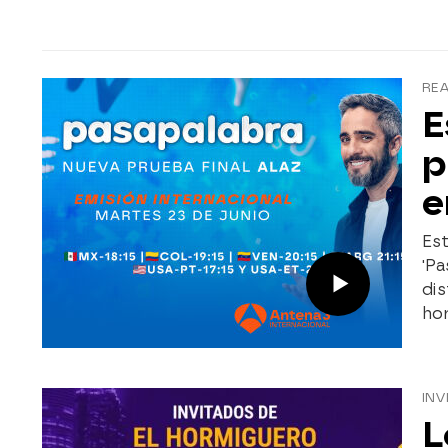
REA
E
p
e
Est
'Pa
dis
hor
INV
L