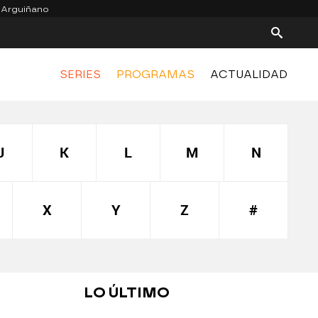
 Arguiñano
SERIES
PROGRAMAS
ACTUALIDAD
J
K
L
M
N
X
Y
Z
#
LO ÚLTIMO