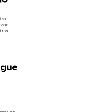
tro
otzon
 tras
igue