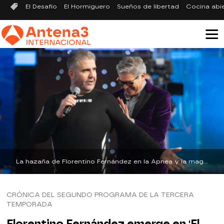
El Desafío
El Hormiguero
Sueños de libertad
Cocina abi
La hazaña de Florentino Fernández en la Apnea y la magia de Laura Escanes bailando sobre el agua en ‘El Desafío’ | antena3.com
CRÓNICA DEL SEGUNDO PROGRAMA DE LA TERCERA
TEMPORADA
Florentino Fernández emerge en 'El