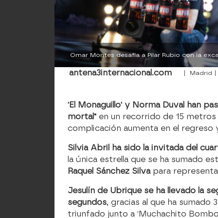
Omar Montes desafía a Pilar Rubio con la ex
antena3internacional.com
| Madrid |
'El Monaguillo' y Norma Duval han p
mortal"
en un recorrido de 15 metros 
complicación aumenta en el regreso y
Silvia Abril ha sido la invitada del c
la única estrella que se ha sumado e
Raquel Sánchez Silva
para representar
Jesulín de Ubrique se ha llevado la
segundos
, gracias al que ha sumado 3
triunfado junto a 'Muchachito Bombo I