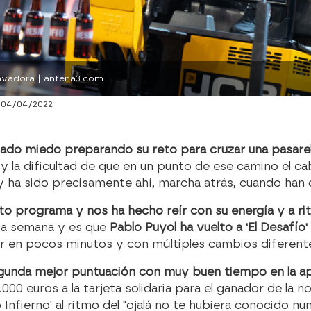
cavadora | antena3.com
 04/04/2022
asado miedo preparando su reto para cruzar una pasar
y la dificultad de que en un punto de ese camino el cab
 ha sido precisamente ahí, marcha atrás, cuando han 
uarto programa y nos ha hecho reír con su energía y a r
sta semana y es que
Pablo Puyol ha vuelto a 'El Desafí
 en pocos minutos y con múltiples cambios diferente
 segunda mejor puntuación con muy buen tiempo en la a
.000 euros a la tarjeta solidaria para el ganador de la 
nfierno' al ritmo del "ojalá no te hubiera conocido n