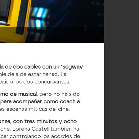
ela de dos cables con un "segway
le deja de estar tenso. La
caído los dos concursantes.
itmo de musical
, pero no ha sido
o' para acompañar como coach a
s escenas míticas del cine.
pnea, con tres minutos y ocho
noche. Lorena Castell también ha
unca" controlando los acordes de