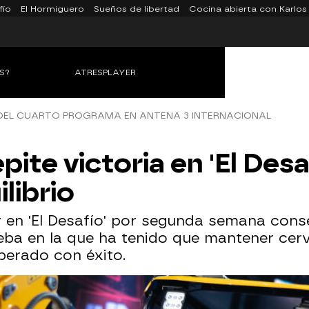
fío
El Hormiguero
Sueños de libertad
Cocina abierta con Karlos
S?
ATRESPLAYER
DEL CUARTO PROGRAMA EN ANTENA 3 INTERNACIONAL
te victoria en 'El Desaf
librio
en 'El Desafío' por segunda semana conse
ba en la que ha tenido que mantener cerv
erado con éxito.