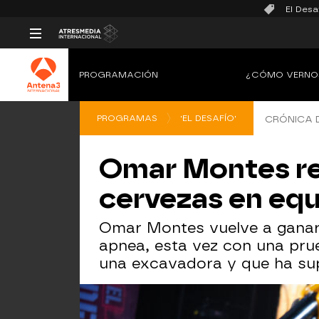
El Desa
PROGRAMACIÓN
¿CÓMO VERNO
PROGRAMAS
'EL DESAFÍO'
CRÓNICA 
Omar Montes repi
cervezas en equi
Omar Montes vuelve a ganar 
apnea, esta vez con una prue
una excavadora y que ha sup