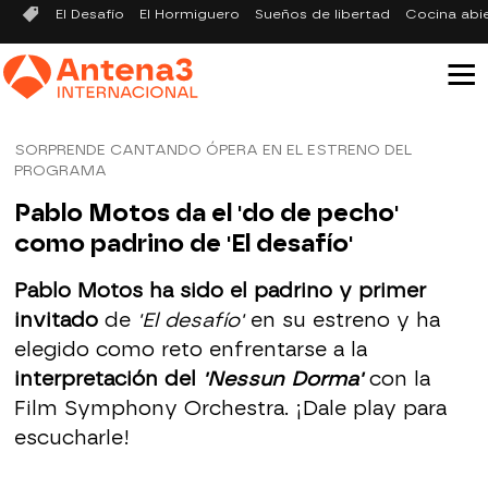
El Desafío
El Hormiguero
Sueños de libertad
Cocina abi
SORPRENDE CANTANDO ÓPERA EN EL ESTRENO DEL
PROGRAMA
Pablo Motos da el 'do de pecho'
como padrino de 'El desafío'
Pablo Motos ha sido el padrino y primer
invitado
de
'El desafío'
en su estreno y ha
elegido como reto enfrentarse a la
interpretación del
'Nessun Dorma'
con la
Film Symphony Orchestra. ¡Dale play para
escucharle!