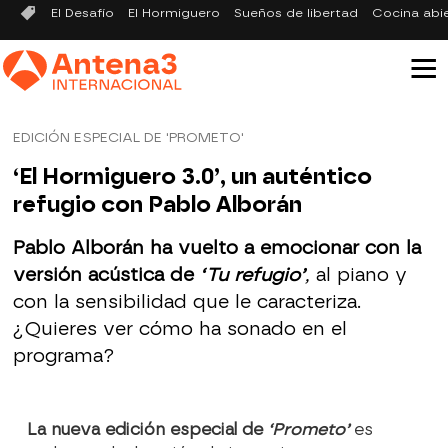
El Desafío
El Hormiguero
Sueños de libertad
Cocina abi
EDICIÓN ESPECIAL DE 'PROMETO'
‘El Hormiguero 3.0’, un auténtico
refugio con Pablo Alborán
Pablo Alborán ha vuelto a emocionar con la
versión acústica de
‘Tu refugio’
,
al piano y
con la sensibilidad que le caracteriza.
¿Quieres ver cómo ha sonado en el
programa?
La nueva edición especial de
‘Prometo’
es