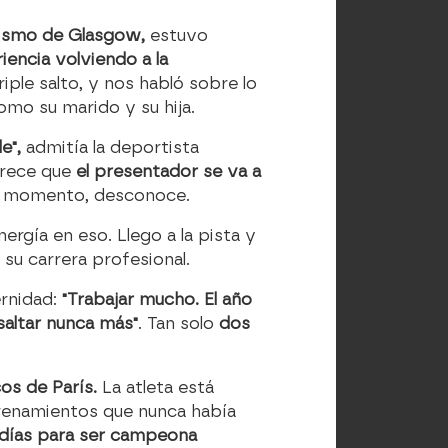
etismo de Glasgow,
estuvo
encia volviendo a la
ple salto, y nos habló sobre lo
omo su marido y su hija.
le",
admitía la deportista
arece que
el presentador se va a
 el momento, desconoce.
ergía en eso. Llego a la pista y
 su carrera profesional.
ernidad:
"Trabajar mucho. El año
saltar nunca más"
. Tan solo
dos
os de París.
La atleta está
renamientos que nunca había
 días para ser campeona