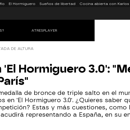
fío
El Hormiguero
Sueños de libertad
Cocina abierta con Karlos
S?
ATRESPLAYER
TADA DE ALTURA
 'El Hormiguero 3.0': "M
París"
medalla de bronce de triple salto en el mu
os en 'El Hormiguero 3.0'. ¿Quieres saber
ompetición? Estas y más cuestiones, como
 acudirá representando a España, en su en