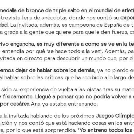
medalla de bronce de triple salto en el mundial de atl
trevista llena de anécdotas donde nos contó su
experi
dad.
La invitada, además, es campeona de España de tri
la grada a la gente que quiere para que le den fuerza, c
n vivo engancha, es muy diferente a como se ve en la te
o entendía por qué "se hace todo a la vez". Además, p
invitada en directo para descubrir un mundo que, por
emos dejar de hablar sobre los demás,
ya no pierdo en
l hablar sobre las críticas que ha recibido a lo largo de
sido su experiencia de vuelta a las pistas tras su mat
físicamente. Llegué a pensar que no podría volver a 
 por cesárea
Ana ya estaba entrenando.
a la invitada hablando de los próximos
Juegos Olímpic
ción y nos contó que está haciendo cosas en los ent
, por lo que está sorprendida.
"Yo entreno todos los