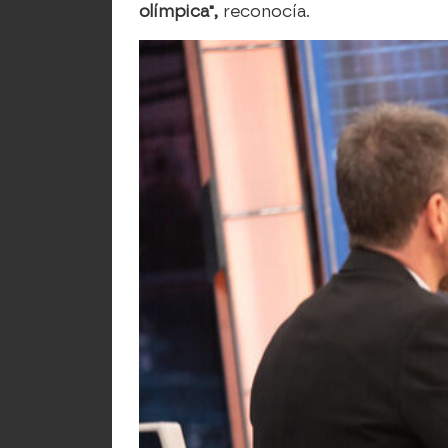
olímpica",
reconocía.