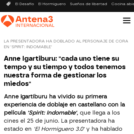
El Desafío
El Hormiguero
Sueños de libertad
Cocina abi
LA PRESENTADORA HA DOBLADO AL PERSONAJE DE CORA
EN 'SPIRIT: INDOMABLE'
Anne Igartiburu: "cada uno tiene su
tempo y su tiempo y todos tenemos
nuestra forma de gestionar los
miedos"
Anne Igartiburu ha vivido su primera
experiencia de doblaje en castellano con la
película
'Spirit: Indomable'
, que llega a los
cines el 25 de junio. La presentadora ha
estado en
'El Hormiguero 3.0'
y ha hablado