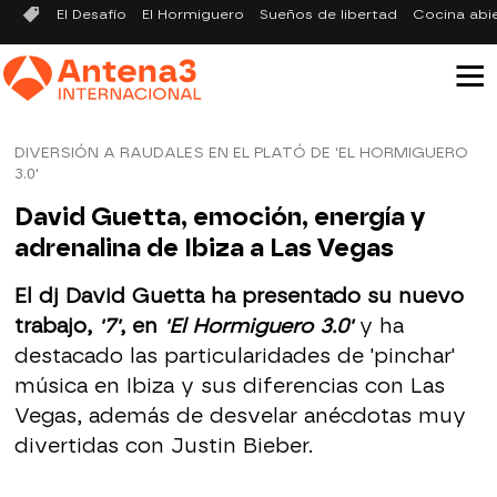
El Desafío
El Hormiguero
Sueños de libertad
Cocina abi
DIVERSIÓN A RAUDALES EN EL PLATÓ DE 'EL HORMIGUERO
3.0'
David Guetta, emoción, energía y
adrenalina de Ibiza a Las Vegas
El dj David Guetta ha presentado su nuevo
trabajo,
'7'
, en
'El Hormiguero 3.0'
y ha
destacado las particularidades de 'pinchar'
música en Ibiza y sus diferencias con Las
Vegas, además de desvelar anécdotas muy
divertidas con Justin Bieber.