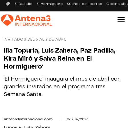
El Desafío
El Hormiguero
Sueños de libertad
Cocina abi
INVITADOS DEL 6 AL 9 DE ABRIL
Ilia Topuria, Luis Zahera, Paz Padilla,
Kira Miró y Salva Reina en 'El
Hormiguero'
'El Hormiguero' inaugura el mes de abril con
grandes invitados en el programa tras
Semana Santa.
antena3internacional.com
| | 06/04/2026
Lunes 6: Luis Zahera