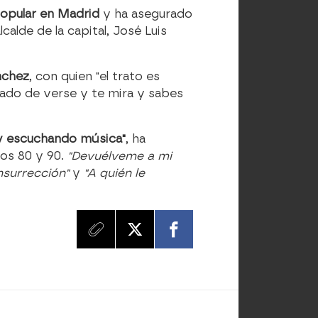
 Popular en Madrid
y ha asegurado
calde de la capital, José Luis
nchez
, con quien "el trato es
tado de verse y te mira y sabes
y escuchando música"
, ha
os 80 y 90.
"Devuélveme a mi
Insurrección"
y
"A quién le