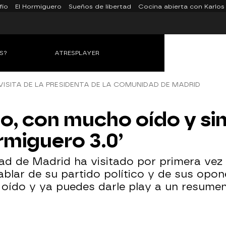
fío
El Hormiguero
Sueños de libertad
Cocina abierta con Karlos
S?
ATRESPLAYER
VISITA DE LA PRESIDENTA DE LA COMUNIDAD DE MADRID
o, con mucho oído y sin
rmiguero 3.0’
ad de Madrid ha visitado por primera vez
ablar de su partido político y de sus opo
ído y ya puedes darle play a un resumen