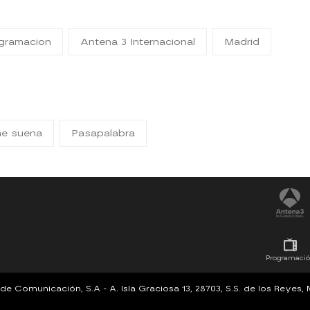
gramacion
Antena 3 Internacional
Madrid
me suena
Pasapalabra
Programaci
Comunicación, S.A - A. Isla Graciosa 13, 28703, S.S. de los Reyes