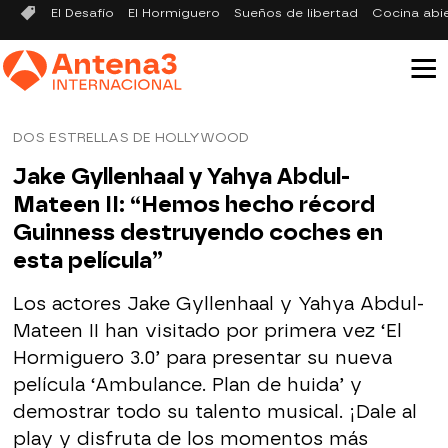
El Desafío
El Hormiguero
Sueños de libertad
Cocina abi
DOS ESTRELLAS DE HOLLYWOOD
Jake Gyllenhaal y Yahya Abdul-
Mateen II: “Hemos hecho récord
Guinness destruyendo coches en
esta película”
Los actores Jake Gyllenhaal y Yahya Abdul-
Mateen II han visitado por primera vez ‘El
Hormiguero 3.0’ para presentar su nueva
película ‘Ambulance. Plan de huida’ y
demostrar todo su talento musical. ¡Dale al
play y disfruta de los momentos más