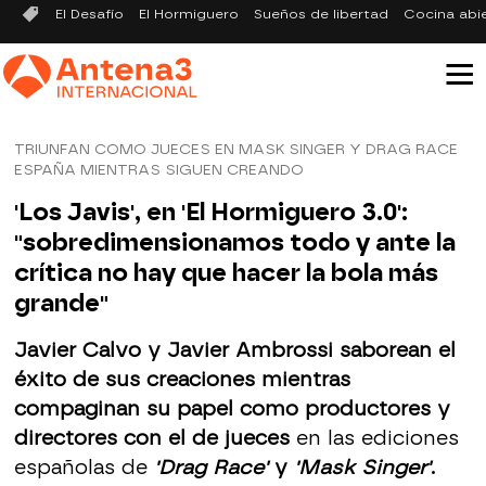
El Desafío
El Hormiguero
Sueños de libertad
Cocina abi
TRIUNFAN COMO JUECES EN MASK SINGER Y DRAG RACE
ESPAÑA MIENTRAS SIGUEN CREANDO
'Los Javis', en 'El Hormiguero 3.0':
"sobredimensionamos todo y ante la
crítica no hay que hacer la bola más
grande"
Javier Calvo y Javier Ambrossi saborean el
éxito de sus creaciones mientras
compaginan su papel como productores y
directores con el de jueces
en las ediciones
españolas de
'Drag Race'
y
'Mask Singer'
.