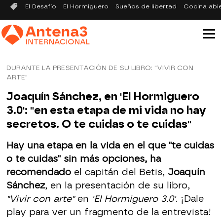
El Desafío
El Hormiguero
Sueños de libertad
Cocina abi
DURANTE LA PRESENTACIÓN DE SU LIBRO: "VIVIR CON
ARTE"
Joaquín Sánchez, en 'El Hormiguero
3.0': "en esta etapa de mi vida no hay
secretos. O te cuidas o te cuidas"
Hay una etapa en la vida en el que "te cuidas
o te cuidas" sin más opciones, ha
recomendado
el capitán del Betis,
Joaquín
Sánchez
, en la presentación de su libro,
"Vivir con arte"
en
'El Hormiguero 3.0'
. ¡Dale
play para ver un fragmento de la entrevista!