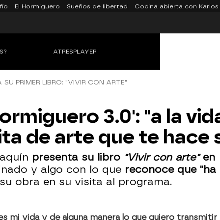
fío
El Hormiguero
Sueños de libertad
Cocina abierta con Karlos
S?
ATRESPLAYER
 SU PRIMER LIBRO: "VIVIR CON ARTE"
Hormiguero 3.0': "a la vi
ita de arte que te hace 
Joaquín
presenta su libro
"Vivir con arte"
en
ginado y algo con lo que
reconoce que "ha 
su obra en su visita al programa.
es mi vida y de alguna manera lo que quiero transmitir