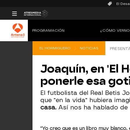
El Desa
PROGRAMACIÓN
¿CÓMO VERNO
EL HORMIGUERO
NOTICIAS
PRESENTA
Joaquín, en 'El 
ponerle esa got
El futbolista del Real Betis 
que "en la vida" hubiera ima
casa.
Así nos ha hablado de 
"Yo creo que es un libro muy blanco, 