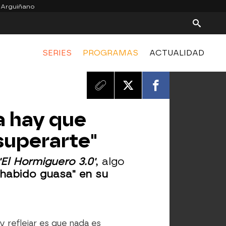
 Arguiñano
SERIES
PROGRAMAS
ACTUALIDAD
da hay que
superarte"
'El Hormiguero 3.0'
, algo
habido guasa" en su
y reflejar es que nada es