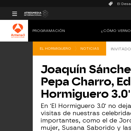
El Desa
PROGRAMACIÓN
¿CÓMO VERNO
EL HORMIGUERO
NOTICIAS
INVITADO
Joaquín Sánchez
Pepa Charro, Edu
Hormiguero 3.0'
En 'El Hormiguero 3.0' no de
visitas de nuestras celebri
importantes, como el de Jor
mujer, Susana Saborido y las