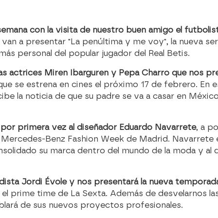
 semana con la visita de nuestro buen amigo el futboli
van a presentar "La penúltima y me voy", la nueva s
más personal del popular jugador del Real Betis.
 las actrices Miren Ibarguren y Pepa Charro que nos pr
que se estrena en cines el próximo 17 de febrero. En es
ibe la noticia de que su padre se va a casar en Méxi
s por primera vez al diseñador Eduardo Navarrete
, a p
 la Mercedes-Benz Fashion Week de Madrid. Navarrete 
nsolidado su marca dentro del mundo de la moda y al 
iodista Jordi Évole y nos presentará la nueva temporad
l prime time de La Sexta. Además de desvelarnos la
blará de sus nuevos proyectos profesionales.