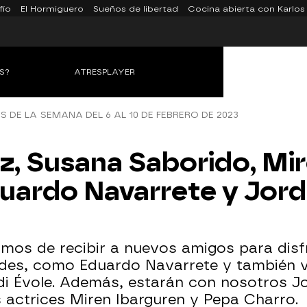
fío
El Hormiguero
Sueños de libertad
Cocina abierta con Karlos
S?
ATRESPLAYER
S DE LA SEMANA DEL 6 AL 10 DE FEBRERO DE 2023
, Susana Saborido, Mir
ardo Navarrete y Jordi 
jamos de recibir a nuevos amigos para disf
dades, como Eduardo Navarrete y también 
di Évole. Además, estarán con nosotros J
 actrices Miren Ibarguren y Pepa Charro.