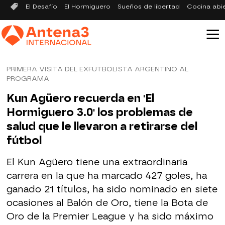
El Desafío
El Hormiguero
Sueños de libertad
Cocina abi
PRIMERA VISITA DEL EXFUTBOLISTA ARGENTINO AL
PROGRAMA
Kun Agüero recuerda en 'El
Hormiguero 3.0' los problemas de
salud que le llevaron a retirarse del
fútbol
El Kun Agüero tiene una extraordinaria
carrera en la que ha marcado 427 goles, ha
ganado 21 títulos, ha sido nominado en siete
ocasiones al Balón de Oro, tiene la Bota de
Oro de la Premier League y ha sido máximo