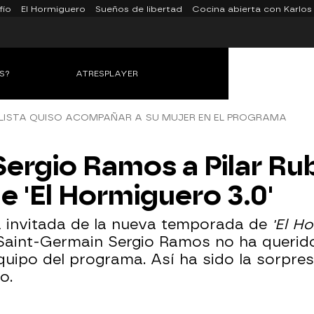
fío
El Hormiguero
Sueños de libertad
Cocina abierta con Karlos
S?
ATRESPLAYER
OLISTA QUISO ACOMPAÑAR A SU MUJER EN EL PROGRAMA
ergio Ramos a Pilar Rubi
 'El Hormiguero 3.0'
ra invitada de la nueva temporada de
'El H
 Saint-Germain Sergio Ramos no ha querid
 equipo del programa. Así ha sido la sorpr
o.