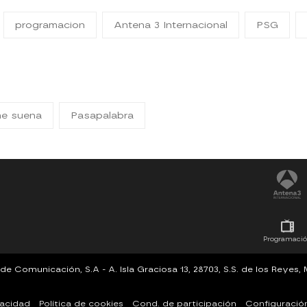
programacion
Antena 3 Internacional
PSG
me suena
Pasapalabra
Programaci
Comunicación, S.A - A. Isla Graciosa 13, 28703, S.S. de los Reyes
vacidad
Política de cookies
Cond. de participación
Configuració