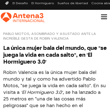
El Desafío
El Hormiguero
Sueños de libertad
Cocina abi
PABLO MOTOS, ASOMBRADO Y ASUSTADO ANTE LA
INCREÍBLE GESTA DE ROBIN VALENCIA
La única mujer bala del mundo, que "se
juega la vida en cada salto", en 'El
Hormiguero 3.0'
Robin Valencia es la única mujer bala del
mundo y tal y como ha advertido Pablo
Motos, "se juega la vida en cada salto". En su
visita a
'El Hormiguero 3.0'
, se ha lanzado a
25 metros en "una de las cosas más
peligrosas" que se han hecho en el