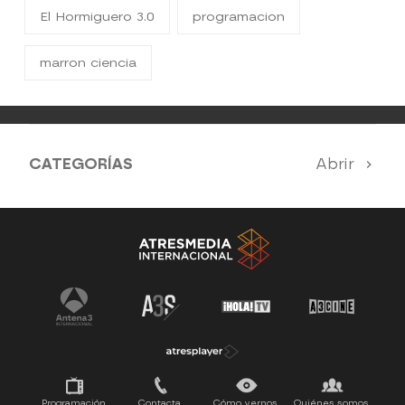
El Hormiguero 3.0
programacion
marron ciencia
CATEGORÍAS
Abrir
Antena 3 Noticias
El Hormiguero
Tu cara me suena
Pasapalabra
Programación
Contacta
Cómo vernos
Quiénes somos