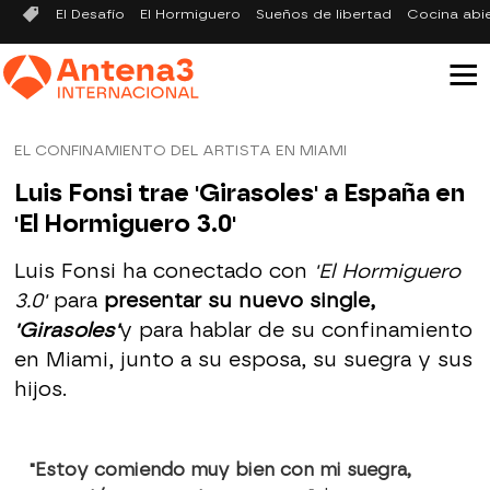
El Desafío
El Hormiguero
Sueños de libertad
Cocina abi
EL CONFINAMIENTO DEL ARTISTA EN MIAMI
Luis Fonsi trae 'Girasoles' a España en
'El Hormiguero 3.0'
Luis Fonsi ha conectado con
'El Hormiguero
3.0'
para
presentar su nuevo single,
'Girasoles'
y para hablar de su confinamiento
en Miami, junto a su esposa, su suegra y sus
hijos.
"Estoy comiendo muy bien con mi suegra,