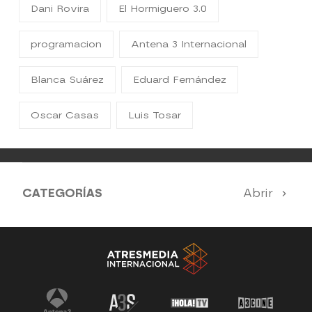
Dani Rovira
El Hormiguero 3.0
programacion
Antena 3 Internacional
Blanca Suárez
Eduard Fernández
Oscar Casas
Luis Tosar
CATEGORÍAS
Abrir
Antena 3 Noticias
El Hormiguero
Tu cara me suena
Pasapalabra