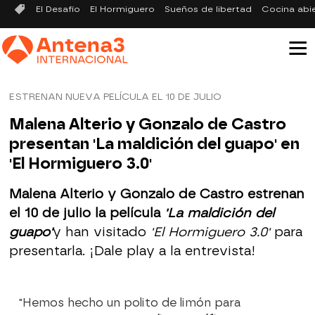
El Desafío
El Hormiguero
Sueños de libertad
Cocina abi
ESTRENAN NUEVA PELÍCULA EL 10 DE JULIO
Malena Alterio y Gonzalo de Castro
presentan 'La maldición del guapo' en
'El Hormiguero 3.0'
Malena Alterio y Gonzalo de Castro estrenan
el 10 de julio la película
'La maldición del
guapo'
y han visitado
'El Hormiguero 3.0'
para
presentarla. ¡Dale play a la entrevista!
"Hemos hecho un polito de limón para