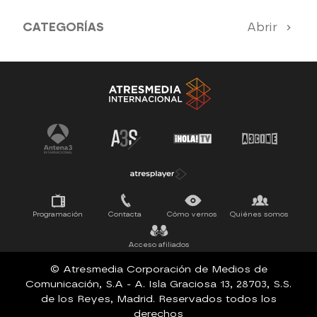
CATEGORÍAS
Abrir
Antena 3 Noticias
El Hormiguero
Tu cara me suena
Pasapalabra
Programación
Contacta
Cómo vernos
Quiénes somos
Acceso afiliados
© Atresmedia Corporación de Medios de
Comunicación, S.A - A. Isla Graciosa 13, 28703, S.S.
de los Reyes, Madrid. Reservados todos los
derechos