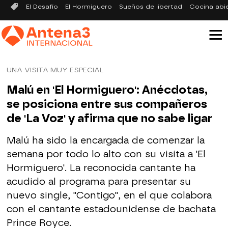
El Desafío
El Hormiguero
Sueños de libertad
Cocina abi
UNA VISITA MUY ESPECIAL
Malú en 'El Hormiguero': Anécdotas,
se posiciona entre sus compañeros
de 'La Voz' y afirma que no sabe ligar
Malú ha sido la
encargada de comenzar la
semana
por todo lo alto con su visita a 'El
Hormiguero'. La reconocida cantante ha
acudido al programa para
presentar su
nuevo single
, "Contigo", en el que colabora
con el cantante estadounidense de bachata
Prince Royce.