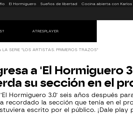
fío
El Hormiguero
Sueños de libertad
Cocina abierta con Karlos
S?
ATRESPLAYER
 LA SERIE "LOS ARTISTAS. PRIMEROS TRAZOS"
gresa a 'El Hormiguero 3
rda su sección en el p
'El Hormiguero 3.0' seis años después para
 ha recordado la sección que tenía en el p
stuviera escrito por el público. ¡Dale play