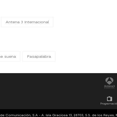
Antena 3 Internacional
me suena
Pasapalabra
Programaci
Comunicación, S.A - A. Isla Graciosa 13, 28703, S.S. de los Reyes