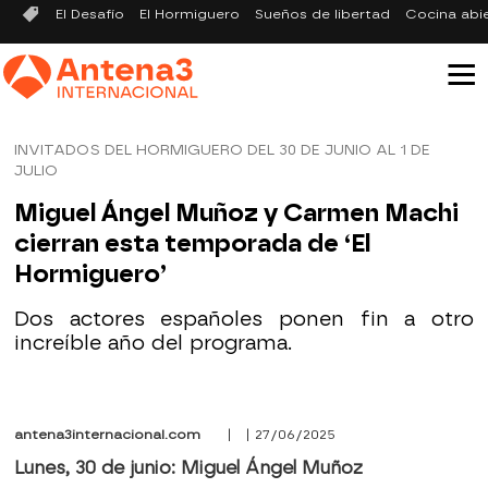
El Desafío
El Hormiguero
Sueños de libertad
Cocina abi
INVITADOS DEL HORMIGUERO DEL 30 DE JUNIO AL 1 DE
JULIO
Miguel Ángel Muñoz y Carmen Machi
cierran esta temporada de ‘El
Hormiguero’
Dos actores españoles ponen fin a otro
increíble año del programa.
antena3internacional.com
| | 27/06/2025
Lunes, 30 de junio: Miguel Ángel Muñoz