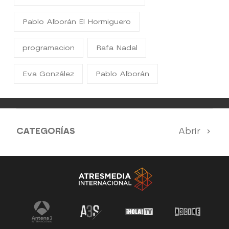
Pablo Alborán El Hormiguero
programacion
Rafa Nadal
Eva González
Pablo Alborán
CATEGORÍAS
Abrir
Antena 3 Noticias
El Hormiguero
Tu cara me suena
Pasapalabra