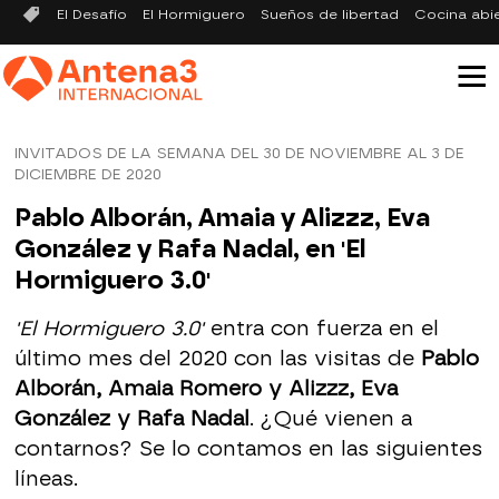
El Desafío
El Hormiguero
Sueños de libertad
Cocina abi
INVITADOS DE LA SEMANA DEL 30 DE NOVIEMBRE AL 3 DE
DICIEMBRE DE 2020
Pablo Alborán, Amaia y Alizzz, Eva
González y Rafa Nadal, en 'El
Hormiguero 3.0'
'El Hormiguero 3.0'
entra con fuerza en el
último mes del 2020 con las visitas de
Pablo
Alborán, Amaia Romero y Alizzz, Eva
González y Rafa Nadal
. ¿Qué vienen a
contarnos? Se lo contamos en las siguientes
líneas.